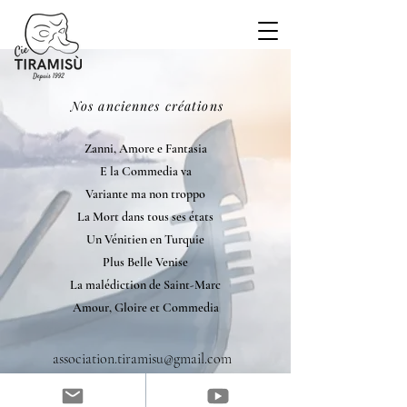
Nos anciennes créations
Zanni, Amore e Fantasia
E la Commedia va
Variante ma non troppo
La Mort dans tous ses états
Un Vénitien en Turquie
Plus Belle Venise
La malédiction de Saint-Marc
Amour, Gloire et Commedia
association.tiramisu@gmail.com